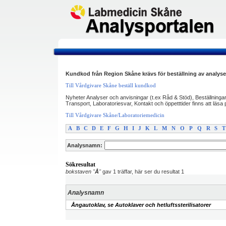
Kundkod från Region Skåne krävs för beställning av analyse
Till Vårdgivare Skåne beställ kundkod
Nyheter Analyser och anvisningar (t.ex Råd & Stöd), Beställninga
Transport, Laboratoriesvar, Kontakt och öppetttider finns att läs
Till Vårdgivare Skåne/Laboratoriemedicin
A
B
C
D
E
F
G
H
I
J
K
L
M
N
O
P
Q
R
S
T
Analysnamn:
Sökresultat
bokstaven "
Å
"
gav 1 träffar, här ser du resultat 1
Analysnamn
Ångautoklav, se Autoklaver och hetluftssterilisatorer