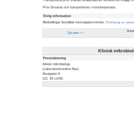
Transportera prov snarast till laboratoriet. Använd om möjligt rö
Prov förvaras och transporteras i rumstemperatur.
Övrig information
Blododlingar beställda med pappersremiss:
Förklaring av utseen
Sena
Läs mer >>
Klinisk mikrobiol
Provinlämning
Klinisk mikrobiologi,
(Laboratoriemedicin Bas)
Akutgatan 8
221 85 LUND