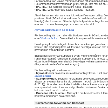
För blododling från vuxna rekommenderas att sammanlagt minst 
Rekommenderad provmängd är 10 mL/flaska, inte mer än ca 12
• BACTEC Plus Aerobic flaska grå hätta - blå kork
• BACTEC Lytic Anaerobic flaska lila hätta - lila kork
Alla 4 flaskor tas från samma stick vid perifert tagen odling. 
portionen blod (3-5 mL) i ett vakuumrör med desinficerad kork, 
lämpligt) eller kasseras. Därefter fylls de fyra blododlingsflas
anaerob. Eventuella övriga prover kan tas efter det.
Provtagningsinstruktion blododling
För blododling från barn eller där blodvolymen är 1-3 mL an
– se
. Denna flaska är anpassad för aeroba och f
Vårdhandboken
Provtagning från befintliga katetrar bör undvikas på grund av r
kateter. Om blododling trots allt tas från befintliga katetrar, s
provtagning från befintliga katetrar.
Blododlingsflaskorna inkuberas 5 dygn. Vid önskemål om förlängd
i anamnesrutan på remissen. Förlängd inkubationstid innebär 14
växer inom 5 dagar, men det bör övervägas vid misstanke om in
(långsamväxande
Cutibacterium spp.
).
För blododling vid misstanke om
•
Mykobakterier
används särskild blododlingsflaska. 5 mL blod
Mykobakterier
•
Svampinfektion
: Beställs i första hand som vanliga blodod
frågan om svampmisstanke vid ordination i eLAB, då förlängs 
442017)) bör endast användas i fall där misstanken om svampinf
svamp om bakterier finns samtidigt i blodet. Notera att flaska
bakterier inte kan växa i den.
•
Brucellos eller tularemi:
Misstanke om brucellos eller tular
hanteras med högre säkerhetsnivå.
Provhantering, förvaring och transport