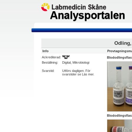
Odling,
Info
Provtagningsma
Ackrediterad:
Blododlingsflas
Beställning:
Digital, Mikrobiologi
Svarstid:
Utförs dagligen. För
svarstider se Läs mer.
Blododlingsflas