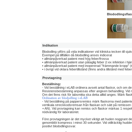
Blododlingsfla
Indikation
Blododling utförs på vida indikationer vid kliniska tecken till
Exempel på tillfällen då blododling anses indicerat
• allmänpåverkad patient med hög feber/frossa
• allmänpåverkad patient utan påtaglig feber (t ex infektion i hjär
• allmänpåverkad patient med inopererad ”främmande kropp” (t ex
• i övrigt vid oklara febertillstånd (finns andra tillstånd med 
Provtagning
Beställning:
- Vid beställning i eLAB ordinera avsett antal flaskor, och om de 
Resistensbestämning anpassas efter angiven behandling. Vid mis
Om det finns risk för labsmitta ska detta alltid anges. Märk fl
Ordination av blododling i eLAB
- Vid beställning på pappersremiss märk flaskorna med patient
vertikala streckkodsremsan från flaskan och sätt på remissen i r
+ AN). Vid provtagning kan remiss och flaskor märkas 1 respektiv
nödvändig för laboratoriet.
Före provtagningen är det mycket viktigt att huden noggrant de
genomblöt kompress i minst 30 sekunder. Vid otillräcklig huddesi
positivt blododlingssvar.