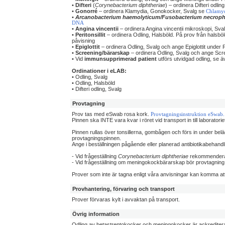
•
Difteri
(
Corynebacterium diphtheriae
) – ordinera Difteri odlin
•
Gonorré
– ordinera Klamydia, Gonokocker, Svalg se
Chlamyd
•
Arcanobacterium haemolyticum/Fusobacterium necrop
DNA
•
Angina vincentii
– ordinera Angina vincentii mikroskopi, Sva
•
Peritonsillit
– ordinera Odling, Halsböld. På prov från halsb
påvisning
•
Epiglottit
– ordinera Odling, Svalg och ange Epiglottit under 
•
Screening/bärarskap
– ordinera Odling, Svalg och ange Scre
• Vid
immunsupprimerad patient
utförs utvidgad odling, se 
Ordinationer i eLAB:
• Odling, Svalg
• Odling, Halsböld
• Difteri odling, Svalg
Provtagning
Prov tas med eSwab rosa kork.
Provtagningsinstruktion eSwab.
Pinnen ska INTE vara kvar i röret vid transport in till laboratorie
Pinnen rullas över tonsillerna, gombågen och förs in under bel
provtagningspinnen.
Ange i beställningen pågående eller planerad antibiotikabehandli
- Vid frågeställning
Corynebacterium diphtheriae
rekommenderas
- Vid frågeställning om meningokockbärarskap bör provtagning 
Prover som inte är tagna enligt våra anvisningar kan komma at
Provhantering, förvaring och transport
Prover förvaras kylt i avvaktan på transport.
Övrig information
Odling av betastreptokocker och meningokocker är ackreditera