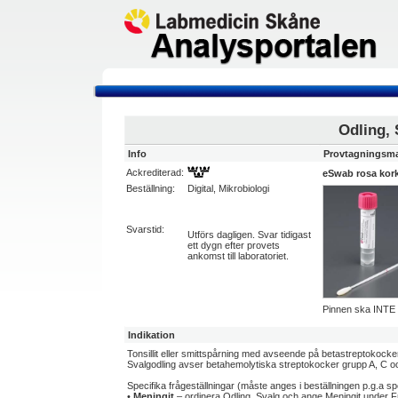
Odling, 
Info
Provtagningsma
Ackrediterad:
eSwab rosa kork
Beställning:
Digital, Mikrobiologi
Svarstid:
Utförs dagligen. Svar tidigast
ett dygn efter provets
ankomst till laboratoriet.
Pinnen ska INTE va
Indikation
Tonsillit eller smittspårning med avseende på betastreptokocke
Svalgodling avser betahemolytiska streptokocker grupp A, C o
Specifika frågeställningar (måste anges i beställningen p.g.a spe
•
Meningit
– ordinera Odling, Svalg och ange Meningit under F