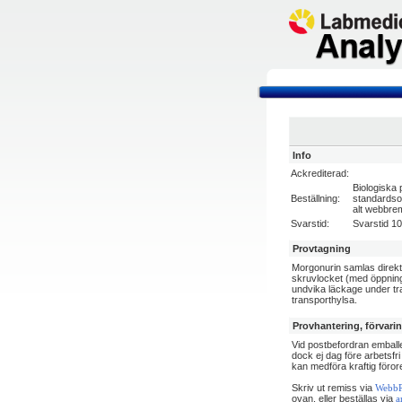
Info
Ackrediterad:
Biologiska 
Beställning:
standardso
alt webbre
Svarstid:
Svarstid 1
Provtagning
Morgonurin samlas direkt 
skruvlocket (med öppninge
undvika läckage under t
transporthylsa.
Provhantering, förvari
Vid postbefordran emballe
dock ej dag före arbetsfr
kan medföra kraftig föror
Skriv ut remiss via
WebbR
ovan, eller beställas via
a