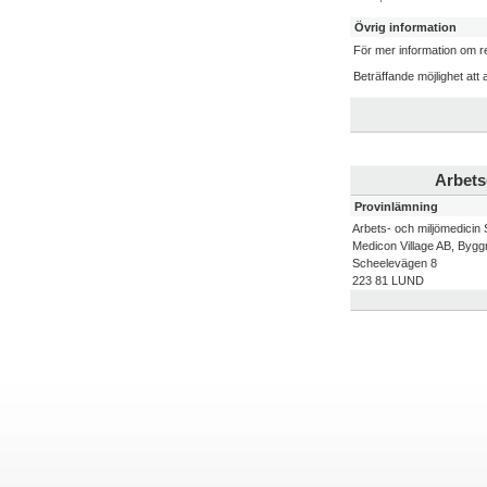
Övrig information
För mer information om r
Beträffande möjlighet att 
Arbets
Provinlämning
Arbets- och miljömedicin 
Medicon Village AB, Bygg
Scheelevägen 8
223 81 LUND