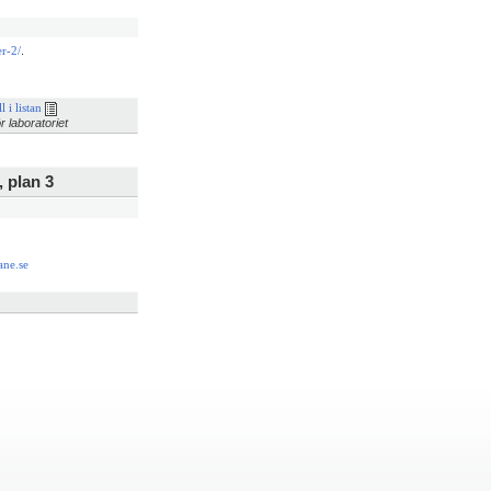
.
er-2/
l i listan
r laboratoriet
 plan 3
5
ne.se