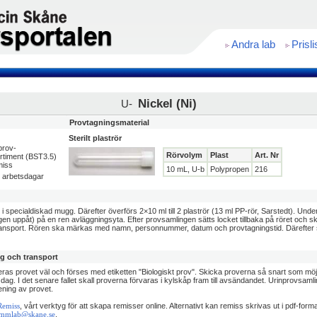
Andra lab
Prisli
Nickel (Ni)
U-
Provtagningsmaterial
Sterilt plaströr
prov-
Rörvolym
Plast
Art. Nr
rtiment (BST3.5)
miss
10 mL, U-b
Polypropen
216
0 arbetsdagar
i specialdiskad mugg. Därefter överförs 2×10 ml till 2 plaströr (13 ml PP-rör, Sarstedt). Und
n uppåt) på en ren avläggningsyta. Efter provsamlingen sätts locket tillbaka på röret och skr
ransport. Rören ska märkas med namn, personnummer, datum och provtagningstid. Därefter 
ng och transport
ras provet väl och förses med etiketten "Biologiskt prov". Skicka proverna så snart som möjligt
i dag. I det senare fallet skall proverna förvaras i kylskåp fram till avsändandet. Urinprovsa
ening av provet.
, vårt verktyg för att skapa remisser online. Alternativt kan remiss skrivas ut i pdf-for
emiss
.
mmlab@skane.se