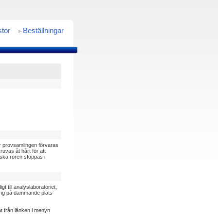
stor
Beställningar
er provsamlingen förvaras
uvas åt hårt för att
ska rören stoppas i
 till analyslaboratoriet,
mling på dammande plats
mat från länken i menyn