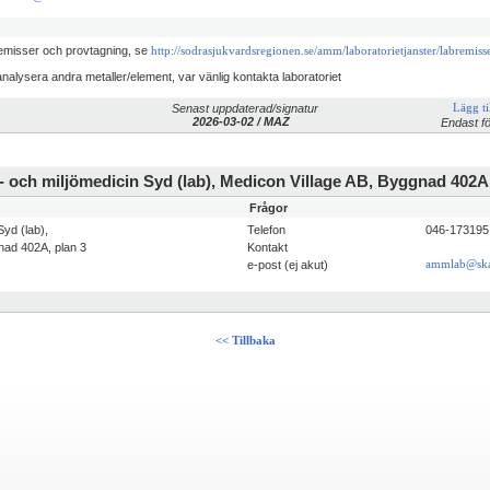
emisser och provtagning, se
http://sodrasjukvardsregionen.se/amm/laboratorietjanster/labremiss
analysera andra metaller/element, var vänlig kontakta laboratoriet
Senast uppdaterad/signatur
Lägg til
2026-03-02 / MAZ
Endast fö
- och miljömedicin Syd (lab), Medicon Village AB, Byggnad 402A,
Frågor
Syd (lab),
Telefon
046-17319
nad 402A, plan 3
Kontakt
e-post (ej akut)
ammlab@ska
<< Tillbaka