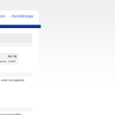
stor
Beställningar
Art. Nr
terial
31685
e under betryggande
erad transportlåda