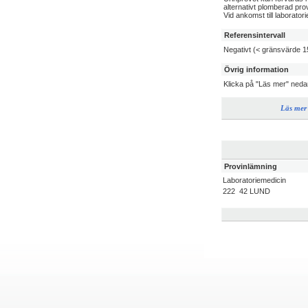
alternativt plomberad p
Vid ankomst till laboratori
Referensintervall
Negativt (< gränsvärde 1
Övrig information
Klicka på "Läs mer" neda
Läs mer
Provinlämning
Laboratoriemedicin
222 42 LUND