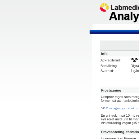
Info
Ackrediterad:
Beställning:
Digit
Svarstid:
1 gå
Provtagning
Urinprov tages som morgo
former, så att manipuleri
Se
Provtagningsinstruktion
En urinvolym på 10 mL 
Fyll röret med urin till m
Vid otillräcklig volym (<5
Provhantering, förvari
Urinprovet kan förvaras i