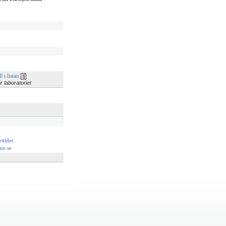
l i listan
r laboratoriet
ttider
ne.se