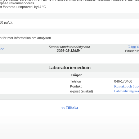
rovpåse rekommenderas.
et förvaras urinprovet i kyl 4 °C.
50 µg/L).
n för mer information om analysen.
Senast uppdaterad/signatur
Lägg til
 >>
2026-05-12/MV
Endast fö
Laboratoriemedicin
Frågor
Telefon
046-173460
Kontakt
Kontakt och öppe
e-post (ej akut)
Labmedicin@ska
<< Tillbaka