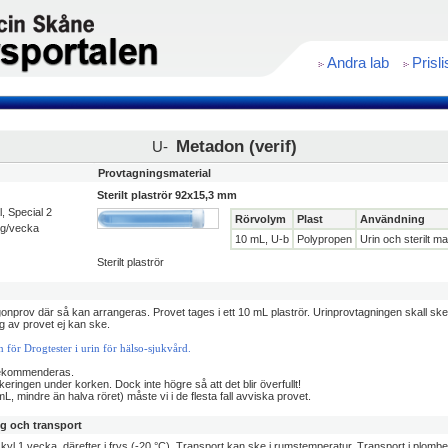
Andra lab
Prisli
Metadon (verif)
U-
Provtagningsmaterial
Sterilt plaströr 92x15,3 mm
al, Special 2
Rörvolym
Plast
Användning
ng/vecka
10 mL, U-b
Polypropen
Urin och sterilt ma
Sterilt plaströr
nprov där så kan arrangeras. Provet tages i ett 10 mL plaströr. Urinprovtagningen skall sk
ng av provet ej kan ske.
 för Drogtester i urin för hälso-sjukvård.
rekommenderas.
arkeringen under korken. Dock inte högre så att det blir överfullt!
 mL, mindre än halva röret) måste vi i de flesta fall avviska provet.
ng och transport
 kyl 1 vecka, därefter i frys (-20 °C). Transport kan ske i rumstemperatur. Transport i plomb