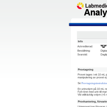
Info
Ackrediterad:
Beställning:
Digit
Svarstid:
Dagl
Provtagning
Provet tages i ett 10 mL 
manipulering av provet ej
Se
Provtagningsinstruktion
En urinvolym på 10 mL 
Fyll röret med urin till m
Vid otillräcklig volym (<5
Provhantering, förvari
Urinprovet kan förvaras i 