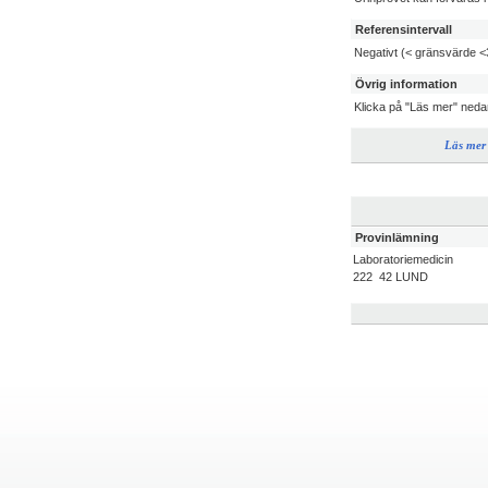
Referensintervall
Negativt (< gränsvärde <
Övrig information
Klicka på "Läs mer" neda
Läs mer
Provinlämning
Laboratoriemedicin
222 42 LUND