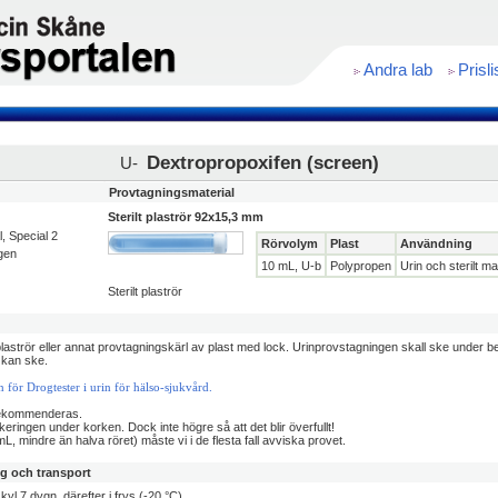
Andra lab
Prisli
Dextropropoxifen (screen)
U-
Provtagningsmaterial
Sterilt plaströr 92x15,3 mm
al, Special 2
Rörvolym
Plast
Användning
igen
10 mL, U-b
Polypropen
Urin och sterilt ma
Sterilt plaströr
plaströr eller annat provtagningskärl av plast med lock. Urinprovstagningen skall ske under b
 kan ske.
 för Drogtester i urin för hälso-sjukvård.
rekommenderas.
arkeringen under korken. Dock inte högre så att det blir överfullt!
 mL, mindre än halva röret) måste vi i de flesta fall avviska provet.
ng och transport
kyl 7 dygn, därefter i frys (-20 °C).