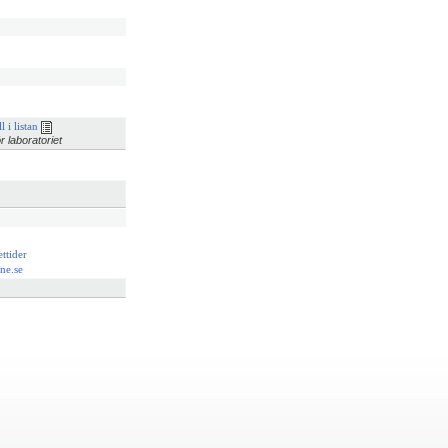
l i listan
r laboratoriet
ttider
ne.se