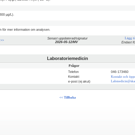
300 µg/L).
n för mer information om analysen.
Senast uppdaterad/signatur
Lägg til
 >>
2026-05-12/MV
Endast fö
Laboratoriemedicin
Frågor
Telefon
046-173460
Kontakt
Kontakt och öppe
e-post (ej akut)
Labmedicin@ska
<< Tillbaka