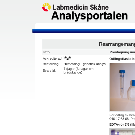
Rearrangemang
Info
Provtagningsma
Ackrediterad:
Odlingsflaska 
Beställning:
Hematologi - genetisk analys
7 dagar (3 dagar om
Svarstid:
brådskande)
För odling av ben
046-17 63 68. Pro
EDTA-rör 7/6 (lil