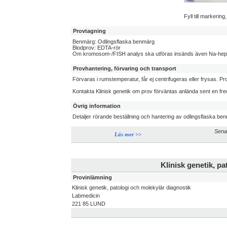
Fyll till markerin
Provtagning
Benmärg: Odlingsflaska benmärg
Blodprov: EDTA-rör
Om kromosom-/FISH analys ska utföras insänds även Na-hepa
Provhantering, förvaring och transport
Förvaras i rumstemperatur, får ej centrifugeras eller frysas.
Kontakta Klinisk genetik om prov förväntas anlända sent en freda
Övrig information
Detaljer rörande beställning och hantering av odlingsflaska be
Sena
Läs mer >>
Klinisk genetik, p
Provinlämning
Klinisk genetik, patologi och molekylär diagnostik
Labmedicin
221 85 LUND