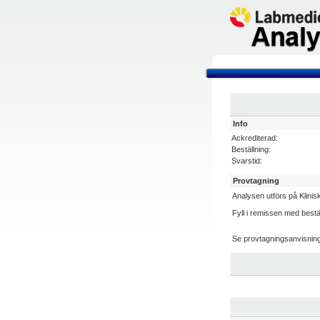
Info
Ackrediterad:
Beställning:
Svarstid:
Provtagning
Analysen utförs på Klinis
Fyll i remissen med best
Se provtagningsanvisnin