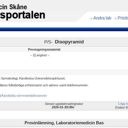
Andra lab
Prisli
Disopyramid
P/S-
Provtagningsmaterial
-- Ej angivet --
k farmakologi, Karolinska Universitetssjukhuset.
ällares fullständiga enhetsnamn och adress samt telefonnummer.
g
Karolinska universitetslaboratoriet
Senast uppdaterad/signatur
Lägg til
2026-01-30/JBe
Endast fö
Provinlämning, Laboratoriemedicin Bas