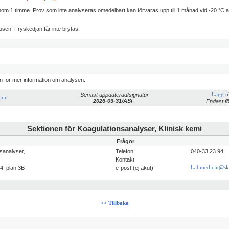
om 1 timme. Prov som inte analyseras omedelbart kan förvaras upp till 1 månad vid -20 °C alter
sen. Fryskedjan får inte brytas.
n för mer information om analysen.
Senast uppdaterad/signatur
Lägg til
 >>
2026-03-31/ASi
Endast fö
Sektionen för Koagulationsanalyser, Klinisk kemi
Frågor
sanalyser,
Telefon
040-33 23 94
Kontakt
4, plan 3B
e-post (ej akut)
Labmedicin@sk
<< Tillbaka