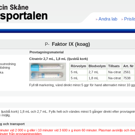
Andra lab
Prisli
Faktor IX (koag)
P-
Provtagningsmaterial
Citratrör 2,7 mL, 1,8 mL (ljusblå kork)
nsutredning
Rörvolym
Blodvolym
Tillsats
Art. Nr
lödning
5 mL
2,7 mL
Na-citrat
2561
cka
5 mL
1,8 mL
Na-citrat
7538
Fyll till markering, vänd direkt minst 5 ggr för hand alternativt minst 10 
 ljusblå kork) 1,8 mL och 2,7 mL. Fylls helt och vändes minst 5 gånger direkt efter provtagni
 möjlig.
ng och transport
inuter vid 2 000 x g eller i 10 minuter vid 3 600 x g inom 60 minuter. Plasman avskiljs och över
inuter från provtagningstiden.