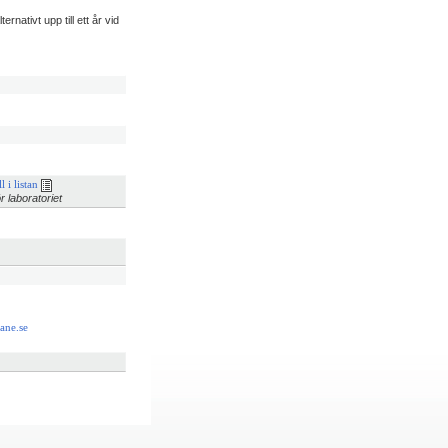
nativt upp till ett år vid
l i listan
r laboratoriet
ane.se