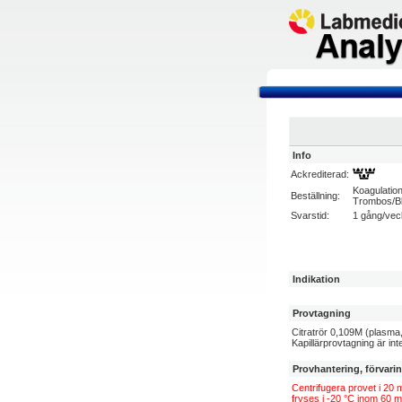
Info
Ackrediterad:
Koagulatio
Beställning:
Trombos/B
Svarstid:
1 gång/ve
Indikation
Provtagning
Citratrör 0,109M (plasma,
Kapillärprovtagning är inte
Provhantering, förvari
Centrifugera provet i 20 m
fryses i -20 °C inom 60 m