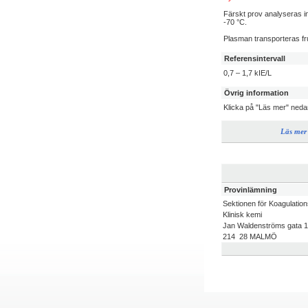
Färskt prov analyseras in
-70 °C.
Plasman transporteras fru
Referensintervall
0,7 – 1,7 kIE/L
Övrig information
Klicka på "Läs mer" neda
Läs mer
Provinlämning
Sektionen för Koagulation
Klinisk kemi
Jan Waldenströms gata 1
214 28 MALMÖ