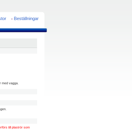
stor
Beställningar
ggr med vagga.
ngen.
förs till plaströr som