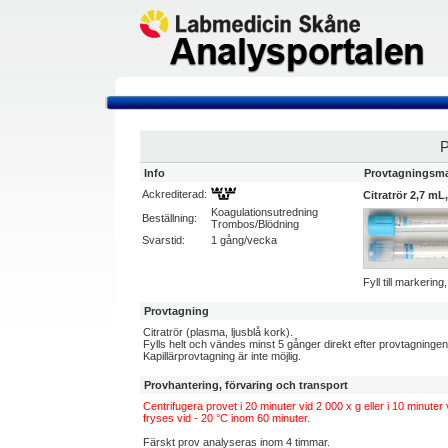
Info
Provtagningsma
Ackrediterad:
Citratrör 2,7 mL,
Koagulationsutredning
Beställning:
Trombos/Blödning
Svarstid:
1 gång/vecka
Fyll till markerin
Provtagning
Citratrör (plasma, ljusblå kork).
Fylls helt och vändes minst 5 gånger direkt efter provtagningen.
Kapillärprovtagning är inte möjlig.
Provhantering, förvaring och transport
Centrifugera provet i 20 minuter vid 2 000 x g eller i 10 minuter 
fryses vid - 20 °C inom 60 minuter.
Färskt prov analyseras inom 4 timmar.