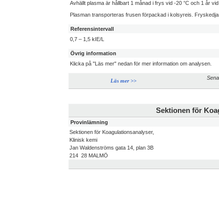
Avhällt plasma är hållbart 1 månad i frys vid -20 °C och 1 år vid
Plasman transporteras frusen förpackad i kolsyreis. Fryskedjan
Referensintervall
0,7 – 1,5 kIE/L
Övrig information
Klicka på "Läs mer" nedan för mer information om analysen.
Sena
Läs mer >>
Sektionen för Koag
Provinlämning
Sektionen för Koagulationsanalyser,
Klinisk kemi
Jan Waldenströms gata 14, plan 3B
214 28 MALMÖ