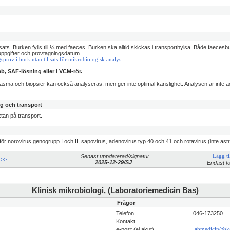
llsats. Burken fylls till ¼ med faeces. Burken ska alltid skickas i transporthylsa. Både faeces
pgifter och provtagningsdatum.
sprov i burk utan tillsats för mikrobiologisk analys
ab, SAF-lösning eller i VCM-rör.
lasma och biopsier kan också analyseras, men ger inte optimal känslighet. Analysen är inte a
ng och transport
ktan på transport.
ör norovirus genogrupp I och II, sapovirus, adenovirus typ 40 och 41 och rotavirus (inte ast
Senast uppdaterad/signatur
Lägg til
 >>
2025-12-29/SJ
Endast fö
Klinisk mikrobiologi, (Laboratoriemedicin Bas)
Frågor
Telefon
046-173250
Kontakt
e-post (ej akut)
labmedicin@sk