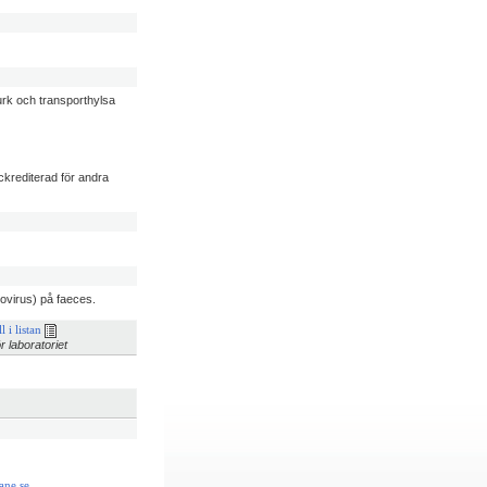
burk och transporthylsa
ckrediterad för andra
rovirus) på faeces.
l i listan
r laboratoriet
ane.se