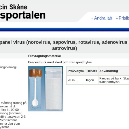
Andra lab
Prisli
panel virus (norovirus, sapovirus, rotavirus, adenovirus 
astrovirus)
Provtagningsmaterial
Faeces burk med sked och transporthylsa
ologi/Virologi
Provvolym
Tillsats
Användning
Faeces på burk. Ska a
20 mL
Ingen
transporthylsa
 måndag-fredag på
kommit till
 före kl. 09.00.
äsong (sommar,
 utförs analysen 2-3
 Svar lämnas
samma dag som
lyseras.