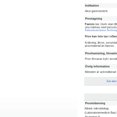
Indikation
Akut gastroenterit.
Provtagning
Faeces
tas i burk utan ti
ska märkas med personup
Patientinstruktion Avföring
Prov kan inte tas i eSw
Kräkning, likvor, serum/p
provmaterial än faeces.
Provhantering, förvari
Prov förvaras kylt i avva
Övrig information
Metoden är ackrediterad f
Läs mer
Provinlämning
Klinisk mikrobiologi,
(Laboratoriemedicin Bas)
Akutgatan 8