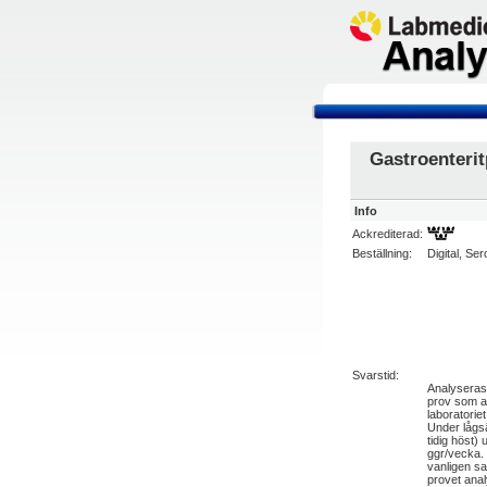
Gastroenterit
Info
Ackrediterad:
Beställning:
Digital, Ser
Svarstid:
Analyseras
prov som an
laboratoriet
Under lågs
tidig höst)
ggr/vecka.
vanligen 
provet ana