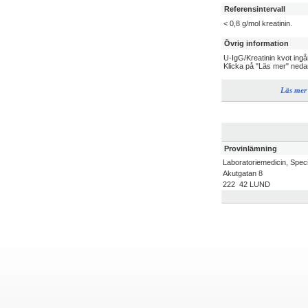
Referensintervall
< 0,8 g/mol kreatinin.
Övrig information
U-IgG/Kreatinin kvot ingår
Klicka på "Läs mer" neda
Läs mer
Provinlämning
Laboratoriemedicin, Spec
Akutgatan 8
222 42 LUND