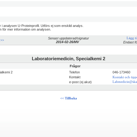
 i analysen U-Proteinprofil. Utförs ej som enskild analys.
n för mer information om analysen.
Senast uppdaterad/signatur
Lägg til
 >>
2014-02-26/MV
Endast fö
Laboratoriemedicin, Specialkemi 2
Frågor
ialkemi 2
Telefon
046-173460
Kontakt
Kontakt och öppe
e-post (ej akut)
Labmedicin@ska
<< Tillbaka