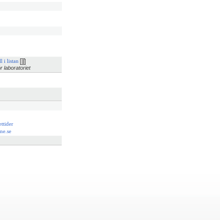
l i listan
r laboratoriet
ttider
ne.se