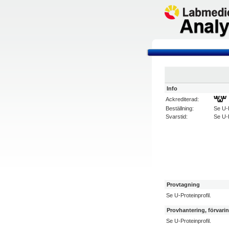
Info
Ackrediterad:
Beställning:
Se U-P
Svarstid:
Se U-P
Provtagning
Se U-Proteinprofil.
Provhantering, förvari
Se U-Proteinprofil.