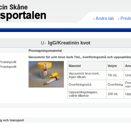
Andra lab
Prisli
IgG/Kreatinin kvot
U-
Provtagningsmaterial
Vacuumrör för urin brun kork 7mL, överföringsstrå och uppsamli
roteinprofil
Materiel
Volym
Anv
roteinprofil
Vacuumrör brun kork,
7/6 mL
Urin
ingen tillsats
Över
Överföringsstrå
Överföring
vac
Uppsamlingsbägare,
100 mL
Upp
valfritt tillbehör
ng och transport