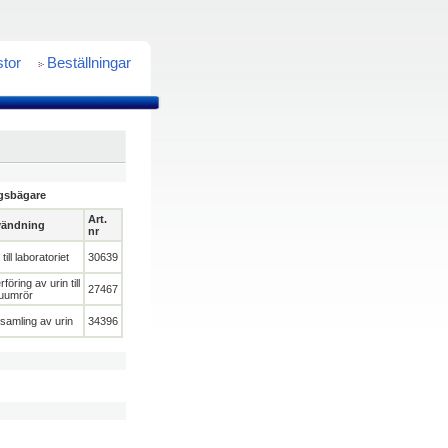
stor
Beställningar
ngsbägare
Art.
ändning
nr
 till laboratoriet
30639
föring av urin till
27467
uumrör
samling av urin
34396