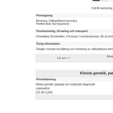
Fyll till markerin
Provtagning
Benmärg: Odlingsflaska benmärg
Perifert blod: Na-heparinrör
Provhantering, förvaring och transport
Omedelbar försändelse. Förvaras i rumstemperatur, får ej centr
Övrig information
Detaljer rörande beställning och hantering av odlingsflaska be
Sena
Läs mer >>
Klinisk genetik, p
Provinlämning
Klinisk genetik, patologi och molekylär diagnostik
Labmedicin
221 85 LUND