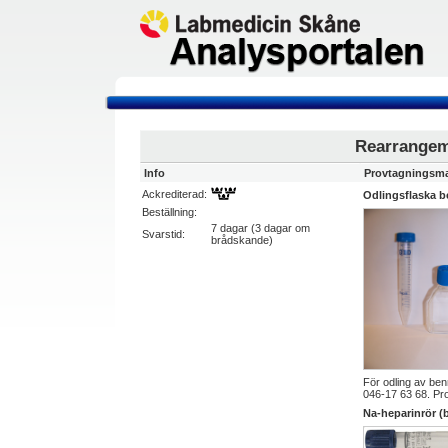
Rearrangem
Info
Provtagningsma
Ackrediterad:
Odlingsflaska 
Beställning:
7 dagar (3 dagar om
Svarstid:
brådskande)
För odling av ben
046-17 63 68. Pro
Na-heparinrör (