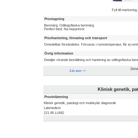
Fyll till markerin
Provtagning
Benmärg: Odlingsflaska benmärg
Perifert blod: Na-heparinrör
Provhantering, förvaring och transport
Omedelbar försändelse. Förvaras i rumstemperatur, får ej centr
Övrig information
Detaljer rörande beställning och hantering av odlingsflaska be
Sena
Läs mer >>
Klinisk genetik, p
Provinlämning
Klinisk genetik, patologi och molekylär diagnostik
Labmedicin
221 85 LUND