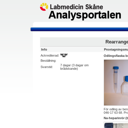
Rearrang
Info
Provtagningsma
Ackrediterad:
Odlingsflaska 
Beställning:
7 dagar (3 dagar om
Svarstid:
brådskande)
För odling av ben
046-17 63 68. Pro
Na-heparinrör (