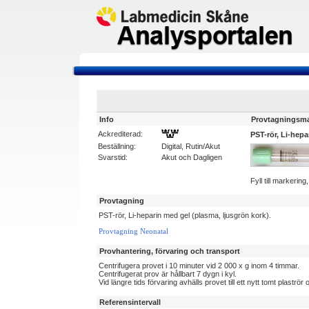
Info
Provtagningsma
Ackrediterad:
PST-rör, Li-hepa
Beställning:
Digital, Rutin/Akut
Svarstid:
Akut och Dagligen
Fyll till markerin
Provtagning
PST-rör, Li-heparin med gel (plasma, ljusgrön kork).
Provtagning Neonatal
Provhantering, förvaring och transport
Centrifugera provet i 10 minuter vid 2 000 x g inom 4 timmar.
Centrifugerat prov är hållbart 7 dygn i kyl.
Vid längre tids förvaring avhälls provet till ett nytt tomt plaströr
Referensintervall