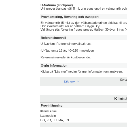
U-Natrium (stickprov)
Urinprovet blandas väl. 5 mL urin sugs upp i ett vakuumrör och s
Provhantering, förvaring och transport
Ett vakuumrör (5 mL) av den välblandade urinen skickas till an
Urin i väl förslutet rör är hållbart 7 dygn i kyl.
Vid längre tids förvaring fryses provet. Hållbart 30 dygn i frys (
Referensintervall
U-Natrium: Referensintervall saknas.
tU-Natrium ≥ 18 år: 40–220 mmol/dygn
Referensintervallet är kostberoende.
Övrig information
Klicka på "Läs mer" nedan för mer information om analysen.
Sena
Läs mer >>
Klinis
Provinlämning
Klinisk kemi,
Labmedicin
HG, KD, LU, MA, EN