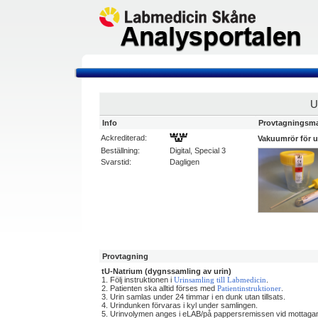
U
Info
Provtagningsma
Ackrediterad:
Vakuumrör för u
Beställning:
Digital, Special 3
Svarstid:
Dagligen
Provtagning
tU-Natrium (dygnssamling av urin)
1. Följ instruktionen i
.
Urinsamling till Labmedicin
2. Patienten ska alltid förses med
.
Patientinstruktioner
3. Urin samlas under 24 timmar i en dunk utan tillsats.
4. Urindunken förvaras i kyl under samlingen.
5. Urinvolymen anges i eLAB/på pappersremissen vid mottagan