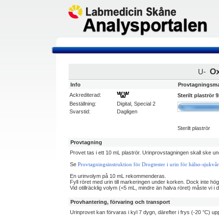
Ox
U-
Info
Provtagningsma
Ackrediterad:
Sterilt plaströr
Beställning:
Digital, Special 2
Svarstid:
Dagligen
Sterilt plaströr
Provtagning
Provet tas i ett 10 mL plaströr. Urinprovstagningen skall ske u
Se
Provtagningsinstruktion för Drogtester i urin för hälso-sjukvår
En urinvolym på 10 mL rekommenderas.
Fyll röret med urin till markeringen under korken. Dock inte högre
Vid otillräcklig volym (<5 mL, mindre än halva röret) måste vi i d
Provhantering, förvaring och transport
Urinprovet kan förvaras i kyl 7 dygn, därefter i frys (-20 °C) upp 