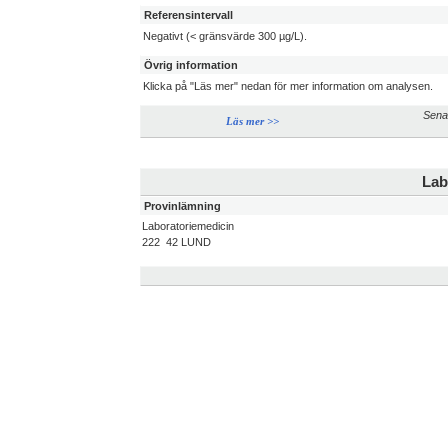
Referensintervall
Negativt (< gränsvärde 300 µg/L).
Övrig information
Klicka på "Läs mer" nedan för mer information om analysen.
Sena
Läs mer >>
Lab
Provinlämning
Laboratoriemedicin
222 42 LUND