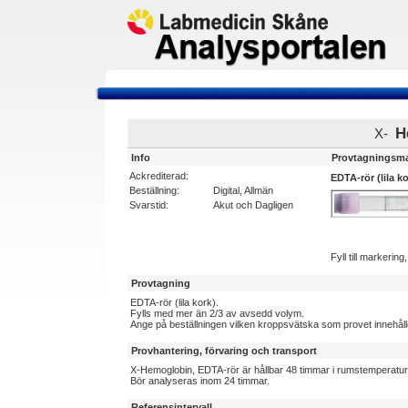
H
X-
Info
Provtagningsma
Ackrediterad:
EDTA-rör (lila ko
Beställning:
Digital, Allmän
Svarstid:
Akut och Dagligen
Fyll till markerin
Provtagning
EDTA-rör (lila kork).
Fylls med mer än 2/3 av avsedd volym.
Ange på beställningen vilken kroppsvätska som provet innehåll
Provhantering, förvaring och transport
X-Hemoglobin, EDTA-rör är hållbar 48 timmar i rumstemperatur/
Bör analyseras inom 24 timmar.
Referensintervall