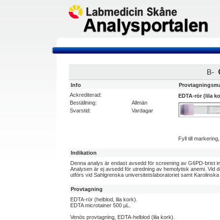
B-
Info
Provtagningsma
Ackrediterad:
EDTA-rör (lila ko
Beställning:
Allmän
Svarstid:
Vardagar
Fyll till markerin
Indikation
Denna analys är endast avsedd för screening av G6PD-brist in
Analysen är ej avsedd för utredning av hemolytisk anemi. Vid de
utförs vid Sahlgrenska universitetslaboratoriet samt Karolinska 
Provtagning
EDTA-rör (helblod, lila kork).
EDTA microtainer 500 µL.
Venös provtagning, EDTA-helblod (lila kork).