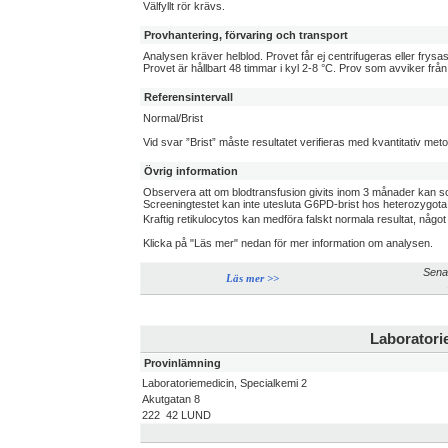
Välfyllt rör krävs.
Provhantering, förvaring och transport
Analysen kräver helblod. Provet får ej centrifugeras eller frysa
Provet är hållbart 48 timmar i kyl 2-8 °C. Prov som avviker fr
Referensintervall
Normal/Brist
Vid svar ”Brist” måste resultatet verifieras med kvantitativ meto
Övrig information
Observera att om blodtransfusion givits inom 3 månader kan 
Screeningtestet kan inte utesluta G6PD-brist hos heterozygota 
Kraftig retikulocytos kan medföra falskt normala resultat, någ
Klicka på "Läs mer" nedan för mer information om analysen.
Sena
Läs mer >>
Laboratori
Provinlämning
Laboratoriemedicin, Specialkemi 2
Akutgatan 8
222 42 LUND