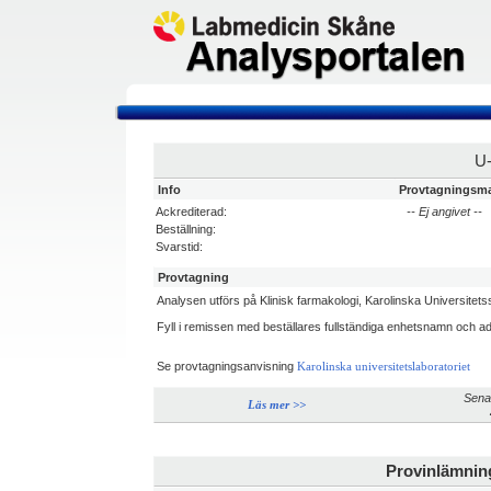
U
Info
Provtagningsma
Ackrediterad:
-- Ej angivet --
Beställning:
Svarstid:
Provtagning
Analysen utförs på Klinisk farmakologi, Karolinska Universitets
Fyll i remissen med beställares fullständiga enhetsnamn och 
Se provtagningsanvisning
Karolinska universitetslaboratoriet
Sena
Läs mer >>
Provinlämnin