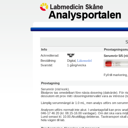
Info
Provtagningsma
Ackrediterad:
Serumrör 5/5 (rö
Beställning:
Digital,
Läkemedel
Svarstid:
1 gång/vecka
Fyll till markerin
Provtagning
Serumrör (röd kork).
Blodprov tas omedelbart före nästa dosering (dalvärde). För r
dessutom ett prov mitt i doseringsintervallet vara av intresse (
Lämplig serummängd är 1.0 mL, men analys utförs om serumm
Analysen utförs normalt inte akut. I undantagsfall kan prov an
046-17 46 20 (kl. 08.15-16.00 vardagar). Om det ska vara möjl
Lund senast kl. 10.00.Akuttillägg debiteras. Taxitransport skall 
hela vägen till lab.