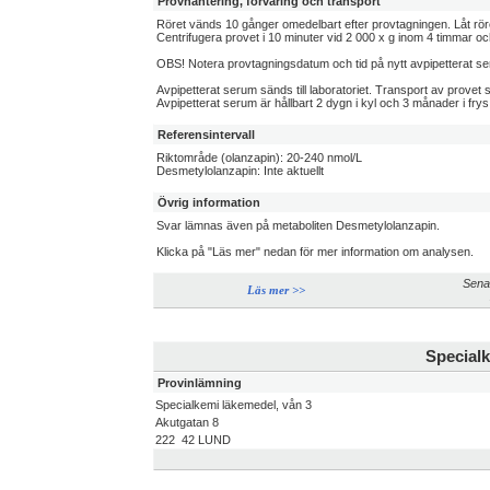
Provhantering, förvaring och transport
Röret vänds 10 gånger omedelbart efter provtagningen. Låt röret
Centrifugera provet i 10 minuter vid 2 000 x g inom 4 timmar och
OBS! Notera provtagningsdatum och tid på nytt avpipetterat se
Avpipetterat serum sänds till laboratoriet. Transport av provet ska
Avpipetterat serum är hållbart 2 dygn i kyl och 3 månader i frys
Referensintervall
Riktområde (olanzapin): 20-240 nmol/L
Desmetylolanzapin: Inte aktuellt
Övrig information
Svar lämnas även på metaboliten Desmetylolanzapin.
Klicka på "Läs mer" nedan för mer information om analysen.
Sena
Läs mer >>
Specialk
Provinlämning
Specialkemi läkemedel, vån 3
Akutgatan 8
222 42 LUND