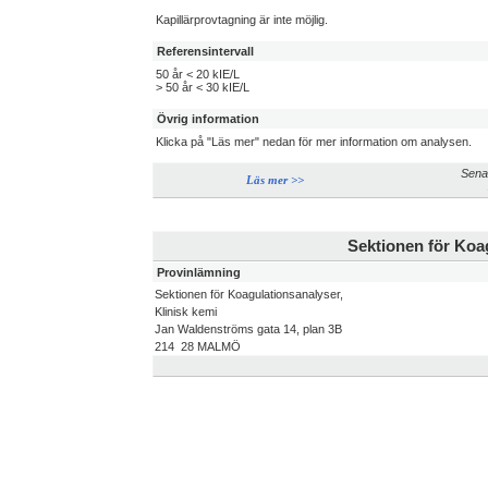
Kapillärprovtagning är inte möjlig.
Referensintervall
50 år < 20 kIE/L
> 50 år < 30 kIE/L
Övrig information
Klicka på "Läs mer" nedan för mer information om analysen.
Sena
Läs mer >>
Sektionen för Koag
Provinlämning
Sektionen för Koagulationsanalyser,
Klinisk kemi
Jan Waldenströms gata 14, plan 3B
214 28 MALMÖ