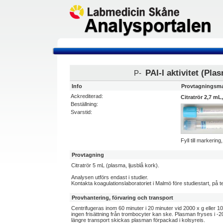
PAI-I aktivitet (Pla
P-
Info
Provtagningsma
Ackrediterad:
Citratrör 2,7 mL,
Beställning:
Svarstid:
Fyll till markerin
Provtagning
Citratrör 5 mL (plasma, ljusblå kork).
Analysen utförs endast i studier.
Kontakta koagulationslaboratoriet i Malmö före studiestart, på 
Provhantering, förvaring och transport
Centrifugeras inom 60 minuter i 20 minuter vid 2000 x g eller 10
ingen frisättning från trombocyter kan ske. Plasman fryses i -20
längre transport skickas plasman förpackad i kolsyreis.