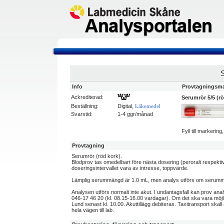
Info
Provtagningsma
Ackrediterad:
Serumrör 5/5 (rö
Beställning:
Digital,
Läkemedel
Svarstid:
1-4 ggr/månad
Fyll till markerin
Provtagning
Serumrör (röd kork).
Blodprov tas omedelbart före nästa dosering (peroralt respektiv
doseringsintervallet vara av intresse, toppvärde.
Lämplig serummängd är 1.0 mL, men analys utförs om serumm
Analysen utförs normalt inte akut. I undantagsfall kan prov an
046-17 46 20 (kl. 08.15-16.00 vardagar). Om det ska vara möjl
Lund senast kl. 10.00. Akuttillägg debiteras. Taxitransport skall
hela vägen till lab.