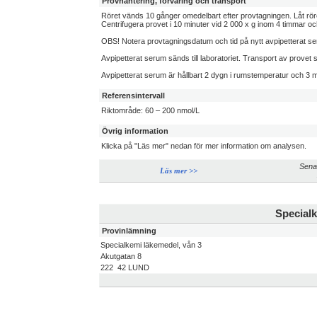
Provhantering, förvaring och transport
Röret vänds 10 gånger omedelbart efter provtagningen. Låt röret
Centrifugera provet i 10 minuter vid 2 000 x g inom 4 timmar och
OBS! Notera provtagningsdatum och tid på nytt avpipetterat se
Avpipetterat serum sänds till laboratoriet. Transport av provet ska
Avpipetterat serum är hållbart 2 dygn i rumstemperatur och 3 må
Referensintervall
Riktområde: 60 – 200 nmol/L
Övrig information
Klicka på "Läs mer" nedan för mer information om analysen.
Sena
Läs mer >>
Specialk
Provinlämning
Specialkemi läkemedel, vån 3
Akutgatan 8
222 42 LUND