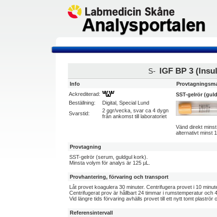
IGF BP 3 (Insul
S-
Info
Provtagningsma
Ackrediterad:
SST-gelrör (gul
Beställning:
Digital, Special Lund
2 ggr/vecka, svar ca 4 dygn
Svarstid:
från ankomst till laboratoriet
Vänd direkt minst
alternativt minst
Provtagning
SST-gelrör (serum, guldgul kork).
Minsta volym för analys är 125 µL.
Provhantering, förvaring och transport
Låt provet koagulera 30 minuter. Centrifugera provet i 10 minut
Centrifugerat prov är hållbart 24 timmar i rumstemperatur och 4
Vid längre tids förvaring avhälls provet till ett nytt tomt plaströr
Referensintervall