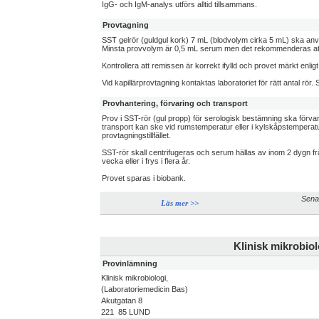
IgG- och IgM-analys utförs alltid tillsammans.
Provtagning
SST gelrör (guldgul kork) 7 mL (blodvolym cirka 5 mL) ska anvä
Minsta provvolym är 0,5 mL serum men det rekommenderas att rö
Kontrollera att remissen är korrekt ifylld och provet märkt enli
Vid kapillärprovtagning kontaktas laboratoriet för rätt antal rör.
Provhantering, förvaring och transport
Prov i SST-rör (gul propp) för serologisk bestämning ska förv
transport kan ske vid rumstemperatur eller i kylskåpstemperatur
provtagningstillfället.
SST-rör skall centrifugeras och serum hällas av inom 2 dygn frå
vecka eller i frys i flera år.
Provet sparas i biobank.
Sena
Läs mer >>
Klinisk mikrobiol
Provinlämning
Klinisk mikrobiologi,
(Laboratoriemedicin Bas)
Akutgatan 8
221 85 LUND