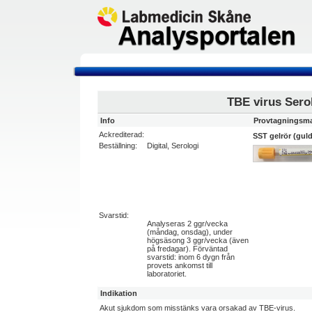
TBE virus Sero
Info
Provtagningsma
Ackrediterad:
SST gelrör (gul
Beställning:
Digital, Serologi
Svarstid:
Analyseras 2 ggr/vecka
(måndag, onsdag), under
högsäsong 3 ggr/vecka (även
på fredagar). Förväntad
svarstid: inom 6 dygn från
provets ankomst till
laboratoriet.
Indikation
Akut sjukdom som misstänks vara orsakad av TBE-virus.