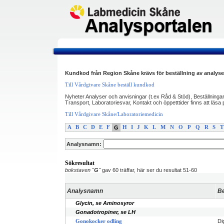
Kundkod från Region Skåne krävs för beställning av analyse
Till Vårdgivare Skåne beställ kundkod
Nyheter Analyser och anvisningar (t.ex Råd & Stöd), Beställninga
Transport, Laboratoriesvar, Kontakt och öppetttider finns att läs
Till Vårdgivare Skåne/Laboratoriemedicin
A
B
C
D
E
F
G
H
I
J
K
L
M
N
O
P
Q
R
S
T
Analysnamn:
Sökresultat
bokstaven "
G
"
gav 60 träffar, här ser du resultat 51-60
Analysnamn
Be
Glycin, se Aminosyror
Gonadotropiner, se LH
Di
Gonokocker odling