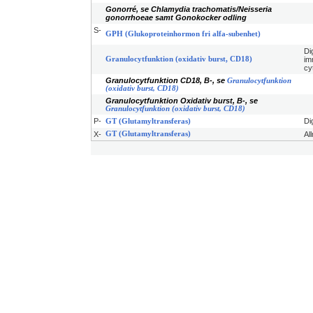
Gonorré, se Chlamydia trachomatis/Neisseria
gonorrhoeae samt Gonokocker odling
S-
GPH (Glukoproteinhormon fri alfa-subenhet)
Dig
Granulocytfunktion (oxidativ burst, CD18)
im
cy
Granulocytfunktion CD18, B-, se
Granulocytfunktion
(oxidativ burst, CD18)
Granulocytfunktion Oxidativ burst, B-, se
Granulocytfunktion (oxidativ burst, CD18)
P-
Di
GT (Glutamyltransferas)
X-
GT (Glutamyltransferas)
Al