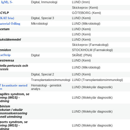
Digital, Immunologi
LUND (Imm)
 IgM), S-
Skickeprov (Kemi)
 ACYLP
GÖTEBORG (Kemi)
Digital, Special 3
LUND (Kemi)
(KAT fria)
Mikrobiologi
LUND (Mikrobiologi)
aterial Odling
acetam
LUND (Kemi)
n
LUND (Kemi)
ruksläkemedel
LUND (Kemi)
Skickeprov (Farmakologi)
bemidon
STOCKHOLM (Farmakologi)
atStrip
Digital
SKÅNE (PNA)
Testremsa
LUND (Kemi)
tella pertussis och
LUND (Mikrobiologi)
tussis
Digital, Special 2
LUND (Kemi)
Transplantationsimmunologi
LUND (Transplantationsimmunologi)
Hematologi - genetisk
 kvantitativ metod
LUND (Molekylär diagnostik)
os
analys
lagilles syndrom, se
ring (WGS) -
LUND (Molekylär diagnostik)
redning
lbinism
okutan / okulär
LUND (Molekylär diagnostik)
genomsekvensering
onell utredning
Alports syndrom, se
ring (WGS) -
LUND (Molekylär diagnostik)
redning