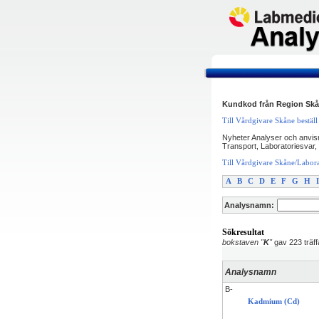
Kundkod från Region Skån
Till Vårdgivare Skåne bestäl
Nyheter Analyser och anvisn
Transport, Laboratoriesvar, 
Till Vårdgivare Skåne/Labor
A
B
C
D
E
F
G
H
I
Analysnamn:
Sökresultat
bokstaven "
K
"
gav 223 träffa
Analysnamn
B-
Kadmium (Cd)