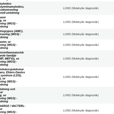
Amyloidos
styretinamyloidos,
LUND (Molekylär diagnostik)
msekvensering
onell utredning
Anemi
g, se
LUND (Molekylär diagnostik)
ring (WGS) -
redning
Artrogrypos (AMC),
nsering (WGS) -
LUND (Molekylär diagnostik)
redning
axier, se
ring (WGS) -
LUND (Molekylär diagnostik)
redning
Autoinflammatorisk
nde familjär
MF, MEFV)), se
LUND (Molekylär diagnostik)
ring (WGS) -
redning
Bindvävssjukdomar
ans, Ehlers-Danlos
z syndrom (LDS),
LUND (Molekylär diagnostik)
, se
ring (WGS) -
redning
Blödning och
ar
g, se
LUND (Molekylär diagnostik)
ring (WGS) -
redning
 CHARGE / VACTERL-
se
LUND (Molekylär diagnostik)
ring (WGS) -