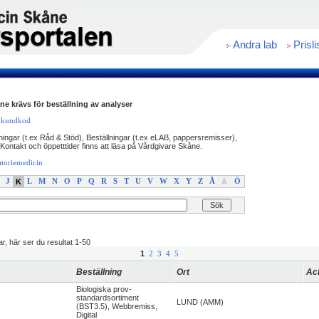
Andra lab
Prisli
e krävs för beställning av analyser
l kundkod
ingar (t.ex Råd & Stöd), Beställningar (t.ex eLAB, pappersremisser),
Kontakt och öppetttider finns att läsa på Vårdgivare Skåne.
atoriemedicin
J
K
L
M
N
O
P
Q
R
S
T
U
V
W
X
Y
Z
Å
Ä
Ö
r, här ser du resultat 1-50
1
2
3
4
5
Beställning
Ort
Ac
Biologiska prov-
standardsortiment
LUND (AMM)
(BST3.5), Webbremiss,
Digital