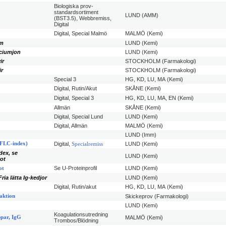
Biologiska prov-
standardsortiment
LUND (AMM)
(BST3.5), Webbremiss,
Digital
Digital, Special Malmö
MALMÖ (Kemi)
um
LUND (Kemi)
lciumjon
LUND (Kemi)
ir
STOCKHOLM (Farmakologi)
ir
STOCKHOLM (Farmakologi)
Special 3
HG, KD, LU, MA (Kemi)
Digital, Rutin/Akut
SKÅNE (Kemi)
Digital, Special 3
HG, KD, LU, MA, EN (Kemi)
Allmän
SKÅNE (Kemi)
Digital, Special Lund
LUND (Kemi)
Digital, Allmän
MALMÖ (Kemi)
LUND (Imm)
KFLC-index)
Digital,
LUND (Kemi)
Specialremiss
dex, se
LUND (Kemi)
ot
Se U-Proteinprofil
LUND (Kemi)
ot
ria lätta Ig-kedjor
LUND (Kemi)
Digital, Rutin/akut
HG, KD, LU, MA (Kemi)
aktion
Skickeprov (Farmakologi)
LUND (Kemi)
Koagulationsutredning
ppar, IgG
MALMÖ (Kemi)
Trombos/Blödning