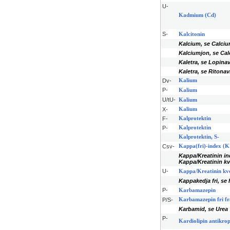
U-
Kadmium (Cd)
S-
Kalcitonin
Kalcium, se Calci
Kalciumjon, se Ca
Kaletra, se Lopinav
Kaletra, se Ritonav
Dv-
Kalium
P-
Kalium
U/tU-
Kalium
X-
Kalium
F-
Kalprotektin
P-
Kalprotektin
Kalprotektin, S-
Csv-
Kappa(fri)-index (
Kappa/Kreatinin in
Kappa/Kreatinin kv
U-
Kappa/Kreatinin kv
Kappakedja fri, se F
P-
Karbamazepin
P/S-
Karbamazepin fri fr
Karbamid, se Urea
P-
Kardiolipin antikro