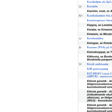
Kardiolipin-ak (IgG,
U-
Karnitin
Karnitin, total, se
tU-
Katekolaminer fria 
Kateterspetsar/ biom
Keppra, se Levetir
Ketalar, se Ketami
Ketamin, se Missb
U-
Ketobemidon
Ketogan, se Keto
B-
Ketoner (PNA) på St
Ketonkroppar, se 
Kikhosta, se Borde
Bordetella paraper
U-
Kiralt amfetamin
KIR-genotypning
KIT D816V i exon 17
(ddPCR) - mastocyt
Klinisk genetik - A
Helgenomsekvense
konstitutionell ut
Klinisk genetik - A
(inkluderande okul
albinism), se Hel
(WGS) - konstituti
Klinisk genetik - 
Helgenomsekvense
konstitutionell ut