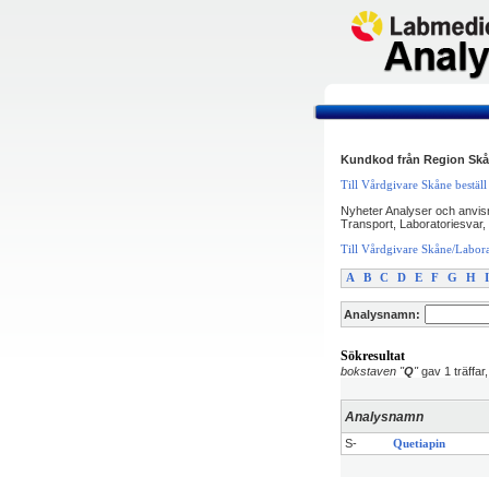
Kundkod från Region Skån
Till Vårdgivare Skåne bestäl
Nyheter Analyser och anvisn
Transport, Laboratoriesvar, 
Till Vårdgivare Skåne/Labor
A
B
C
D
E
F
G
H
I
Analysnamn:
Sökresultat
bokstaven "
Q
"
gav 1 träffar,
Analysnamn
S-
Quetiapin