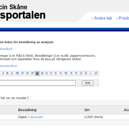
Andra lab
Prisli
e krävs för beställning av analyser
l kundkod
ingar (t.ex Råd & Stöd), Beställningar (t.ex eLAB, pappersremisser),
Kontakt och öppetttider finns att läsa på Vårdgivare Skåne.
atoriemedicin
J
K
L
M
N
O
P
Q
R
S
T
U
V
W
X
Y
Z
Å
Ä
Ö
 här ser du resultat 1
Beställning
Ort
Ac
Digital,
LUND (Kemi)
Läkemedel