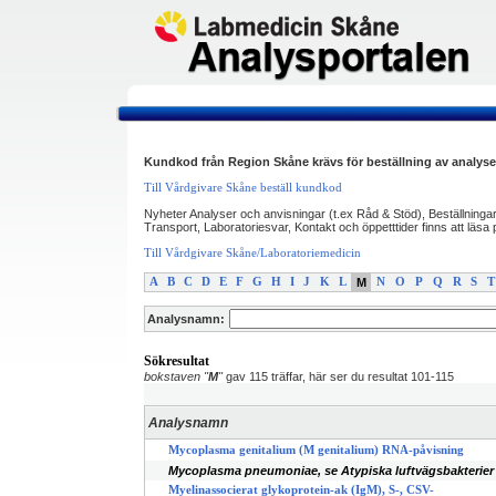
Kundkod från Region Skåne krävs för beställning av analyse
Till Vårdgivare Skåne beställ kundkod
Nyheter Analyser och anvisningar (t.ex Råd & Stöd), Beställninga
Transport, Laboratoriesvar, Kontakt och öppetttider finns att läs
Till Vårdgivare Skåne/Laboratoriemedicin
A
B
C
D
E
F
G
H
I
J
K
L
M
N
O
P
Q
R
S
T
Analysnamn:
Sökresultat
bokstaven "
M
"
gav 115 träffar, här ser du resultat 101-115
Analysnamn
Mycoplasma genitalium (M genitalium) RNA-påvisning
Mycoplasma pneumoniae, se Atypiska luftvägsbakterier
Myelinassocierat glykoprotein-ak (IgM), S-, CSV-