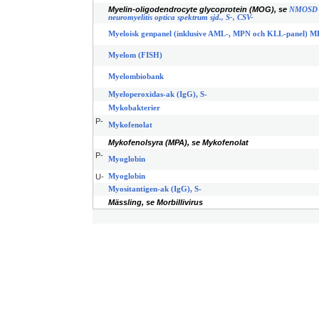
Myelin-oligodendrocyte glycoprotein (MOG), se
NMOSD
neuromyelitis optica spektrum sjd., S-, CSV-
Myeloisk genpanel (inklusive AML-, MPN och KLL-panel) M
Myelom (FISH)
Myelombiobank
Myeloperoxidas-ak (IgG), S-
Mykobakterier
P-
Mykofenolat
Mykofenolsyra (MPA), se Mykofenolat
P-
Myoglobin
U-
Myoglobin
Myositantigen-ak (IgG), S-
Mässling, se Morbillivirus